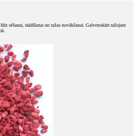
līdz sēšanai, stādīšanai un ražas novākšanai. Galvenokārt ražojam
mā.