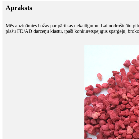
Apraksts
Mēs apzināmies bažas par pārtikas nekaitīgumu. Lai nodrošinātu pil
plašu FD/AD dārzeņu klāstu, īpaši konkurētspējīgus sparģeļu, brokoļ