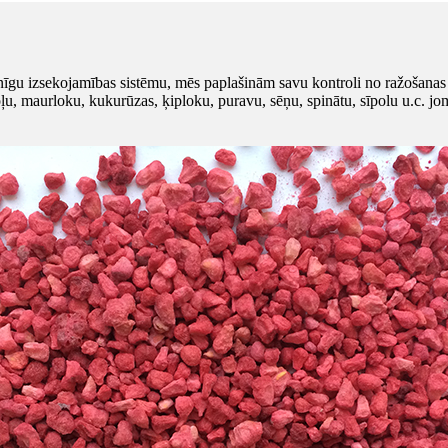
nīgu izsekojamības sistēmu, mēs paplašinām savu kontroli no ražošanas 
u, maurloku, kukurūzas, ķiploku, puravu, sēņu, spinātu, sīpolu u.c. jo