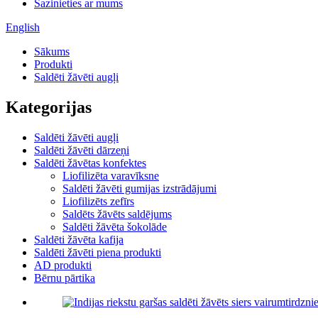
Sazinieties ar mums
English
Sākums
Produkti
Saldēti žāvēti augļi
Kategorijas
Saldēti žāvēti augļi
Saldēti žāvēti dārzeņi
Saldēti žāvētas konfektes
Liofilizēta varavīksne
Saldēti žāvēti gumijas izstrādājumi
Liofilizēts zefīrs
Saldēts žāvēts saldējums
Saldēti žāvēta šokolāde
Saldēti žāvēta kafija
Saldēti žāvēti piena produkti
AD produkti
Bērnu pārtika