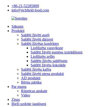
+86-21-52285809
info@richfield-food.com
Sākums
Produkti
Saldēti žāvēti augļi
Saldēti žāvēti dārzeņi
Saldēti žāvētas konfektes
Liofilizēta varavīksne
Saldēti žāvēti gumijas izstrādājumi
Liofilizēts zefīrs
Saldēts žāvēts saldējums
Saldēti žāvēta šokolāde
Saldēti žāvēta kafija
Saldēti žāvēti piena produkti
AD produkti
Bērnu pārtika
Par mums
Rūpnīcas apskate
Video
Ziņas
Bieži uzdotie jautājumi