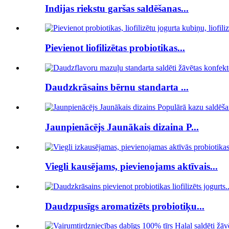
Indijas riekstu garšas saldēšanas...
Pievienot liofilizētas probiotikas...
Daudzkrāsains bērnu standarta ...
Jaunpienācējs Jaunākais dizaina P...
Viegli kausējams, pievienojams aktīvais...
Daudzpusīgs aromatizēts probiotiķu...