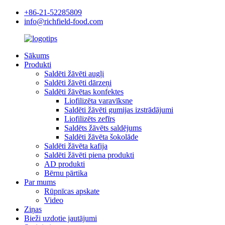
+86-21-52285809
info@richfield-food.com
Sākums
Produkti
Saldēti žāvēti augļi
Saldēti žāvēti dārzeņi
Saldēti žāvētas konfektes
Liofilizēta varavīksne
Saldēti žāvēti gumijas izstrādājumi
Liofilizēts zefīrs
Saldēts žāvēts saldējums
Saldēti žāvēta šokolāde
Saldēti žāvēta kafija
Saldēti žāvēti piena produkti
AD produkti
Bērnu pārtika
Par mums
Rūpnīcas apskate
Video
Ziņas
Bieži uzdotie jautājumi