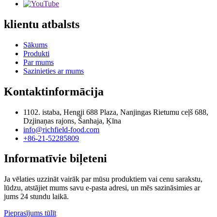
klientu atbalsts
Sākums
Produkti
Par mums
Sazinieties ar mums
Kontaktinformācija
1102. istaba, Hengji 688 Plaza, Nanjingas Rietumu ceļš 688,
Dzjinaņas rajons, Šanhaja, Ķīna
info@richfield-food.com
+86-21-52285809
Informatīvie biļeteni
Ja vēlaties uzzināt vairāk par mūsu produktiem vai cenu sarakstu,
lūdzu, atstājiet mums savu e-pasta adresi, un mēs sazināsimies ar
jums 24 stundu laikā.
Pieprasījums tūlīt