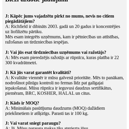
J: Kāpēc jums vajadzētu pirkt no mums, nevis no citiem
piegādātājiem?
A: Richfield ir dibināts 2003. gadā un 20 gadus ir koncentrējies
uz liofilizētu pārtiku.
Mēs esam integrēts uzņēmums, kam ir pētniecības un attīstības,
ražošanas un tirdzniecības iespējas.
J: Vai jūs esat tirdzniecības uzņēmums vai ražotājs?
A: Mēs esam pieredzējis ražotājs ar rūpnīcu, kuras platība ir 22
300 kvadrātmetri.
J: Kā jūs varat garantēt kvalitāti?
A: Kvalitāte vienmēr ir mūsu galvenā prioritāte. Mēs to panākam,
nodrošinot pilnīgu kontroli no fermas līdz pat galīgajai
iepakošanai. Mūsu rūpnīca ir ieguvusi daudzus sertifikātus,
piemēram, BRC, KOSHER, HALAL un citus.
J: Kāds ir MOQ?
A: Minimālais pasūtījuma daudzums (MOQ) dažādiem
priekšmetiem ir atšķirīgs. Parasti tas ir 100 kg.
J: Vai varat sniegt paraugu?
A: Jā. Mūsu parauga maksa tiks atgriezta jūsu