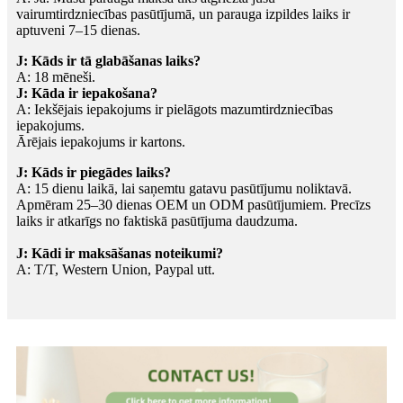
vairumtirdzniecības pasūtījumā, un parauga izpildes laiks ir
aptuveni 7–15 dienas.
J: Kāds ir tā glabāšanas laiks?
A: 18 mēneši.
J: Kāda ir iepakošana?
A: Iekšējais iepakojums ir pielāgots mazumtirdzniecības
iepakojums.
Ārējais iepakojums ir kartons.
J: Kāds ir piegādes laiks?
A: 15 dienu laikā, lai saņemtu gatavu pasūtījumu noliktavā.
Apmēram 25–30 dienas OEM un ODM pasūtījumiem. Precīzs
laiks ir atkarīgs no faktiskā pasūtījuma daudzuma.
J: Kādi ir maksāšanas noteikumi?
A: T/T, Western Union, Paypal utt.