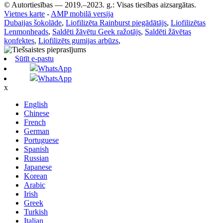
© Autortiesības — 2019.–2023. g.: Visas tiesības aizsargātas.
Vietnes karte
-
AMP mobilā versija
Dubaijas šokolāde
,
Liofilizēta Rainburst piegādātājs
,
Liofilizētas
Lenmonheads
,
Saldēti žāvētu Geek ražotājs
,
Saldēti žāvētas
konfektes
,
Liofilizēts gumijas arbūzs
,
Sūtīt e-pastu
WhatsApp
WhatsApp
x
English
Chinese
French
German
Portuguese
Spanish
Russian
Japanese
Korean
Arabic
Irish
Greek
Turkish
Italian