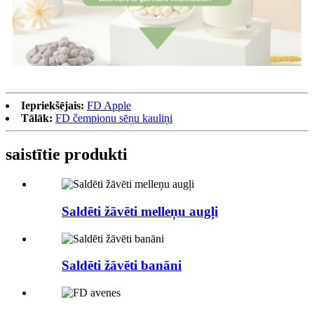
Iepriekšējais:
FD Apple
Tālāk:
FD čempionu sēņu kauliņi
saistītie produkti
Saldēti žāvēti melleņu augļi
Saldēti žāvēti banāni