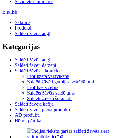
Sazinieties ar mums
English
Sākums
Produkti
Saldēti žāvēti augļi
Kategorijas
Saldēti žāvēti augļi
Saldēti žāvēti dārzeņi
Saldēti žāvētas konfektes
Liofilizēta varavīksne
Saldēti žāvēti gumijas izstrādājumi
Liofilizēts zefīrs
Saldēts žāvēts saldējums
Saldēti žāvēta šokolāde
Saldēti žāvēta kafija
Saldēti žāvēti piena produkti
AD produkti
Bērnu pārtika